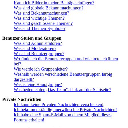
Kann ich Bilder in meine Beiträge einfügen?
Was sind globale Bekanntmachungen?
Was sind Bekanntmachungen?
Was sind wichtige Themen?
Was sind geschlossene Themen?
Was sind Themen-Symbole?
Benutzer-Stufen und Gruppen
Was sind Administratoren?
Was sind Moderatoren?
Was sind Benutzergruppen?
Wo finde ich die Benutzergruppen und wie trete ich ihnen
bei?
Wie werde ich Gruppenleiter?
Weshalb werden verschiedene Benutzergruppen farbig
dargestellt?
Was ist eine Hauptgruppe?
Was bedeutet der „Das Team“-Link auf der Startseite?
Private Nachrichten
Ich kann keine Privaten Nachrichten verschicken!
Ich bekomme ständig unerwünschte Private Nachrichten!
Ich habe eine Spam-E-Mail von einem Mitglied dieses
Forums erhalten!