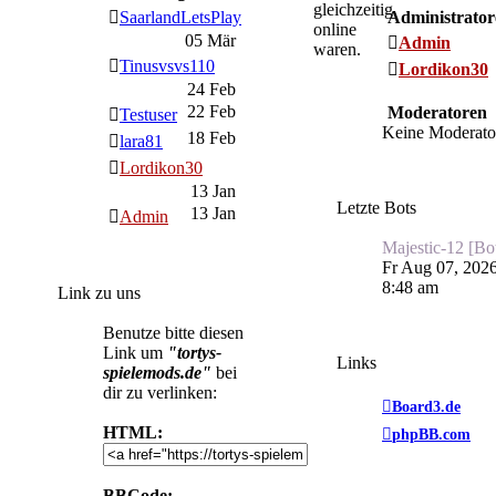
gleichzeitig
SaarlandLetsPlay
Administrator
online
05 Mär
Admin
waren.
Tinusvsvs110
Lordikon30
24 Feb
22 Feb
Moderatoren
Testuser
Keine Moderato
18 Feb
lara81
Lordikon30
13 Jan
Letzte Bots
13 Jan
Admin
Majestic-12 [Bo
Fr Aug 07, 202
8:48 am
Link zu uns
Benutze bitte diesen
Link um
"tortys-
Links
spielemods.de"
bei
dir zu verlinken:
Board3.de
HTML:
phpBB.com
BBCode: