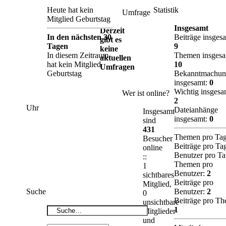
Heute hat kein
Statistik
Umfrage
Mitglied Geburtstag
Insgesamt
Derzeit
In den nächsten 30
Beiträge insges
gibt es
Tagen
9
keine
In diesem Zeitraum
Themen insges
aktuellen
hat kein Mitglied
10
Umfragen
Geburtstag
Bekanntmachun
insgesamt:
0
Wichtig insgesa
Wer ist online?
2
Uhr
Dateianhänge
Insgesamt
insgesamt:
0
sind
431
Themen pro Ta
Besucher
Beiträge pro Ta
online
Benutzer pro T
::
Themen pro
1
Benutzer:
2
sichtbares
Beiträge pro
Mitglied,
Suche
Benutzer:
2
0
Beiträge pro Th
unsichtbare
1
Mitglieder
und