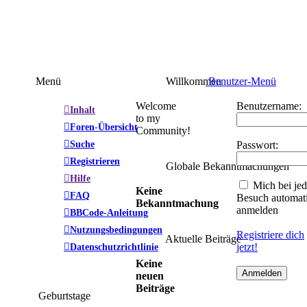
Menü
Willkommen
Benutzer-Menü
Welcome
Benutzername:
Inhalt
to my
Foren-Übersicht
Community!
Suche
Passwort:
Registrieren
Globale Bekanntmachungen
Hilfe
Mich bei je
Keine
FAQ
Besuch automat
Bekanntmachung
anmelden
BBCode-Anleitung
Nutzungsbedingungen
Registriere dich
Aktuelle Beiträge
Datenschutzrichtlinie
jetzt!
Keine
neuen
Beiträge
Geburtstage