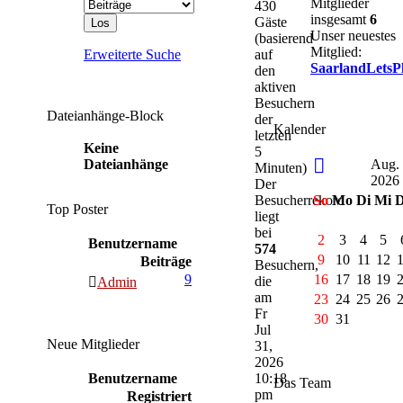
Mitglieder
430
insgesamt
6
Gäste
Unser neuestes
(basierend
Mitglied:
Erweiterte Suche
auf
SaarlandLetsP
den
aktiven
Besuchern
Dateianhänge-Block
der
Kalender
letzten
Keine
5
Dateianhänge
Aug.
Minuten)
2026
Der
Besucherrekord
So
Mo
Di
Mi
Top Poster
liegt
bei
2
3
4
5
Benutzername
574
9
10
11
12
Beiträge
Besuchern,
9
16
17
18
19
die
Admin
am
23
24
25
26
Fr
30
31
Jul
Neue Mitglieder
31,
2026
Benutzername
10:18
Das Team
pm
Registriert