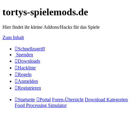
tortys-spielemods.de
Hier findet ihr kleine Addons/Hacks für das Spiele
Zum Inhalt
Schnellzugriff
Spenden
Downloads
Hackliste
Regeln
Anmelden
Registrieren
Startseite
Portal
Foren-Übersicht
Download Kategorien
Food Processing Simulator