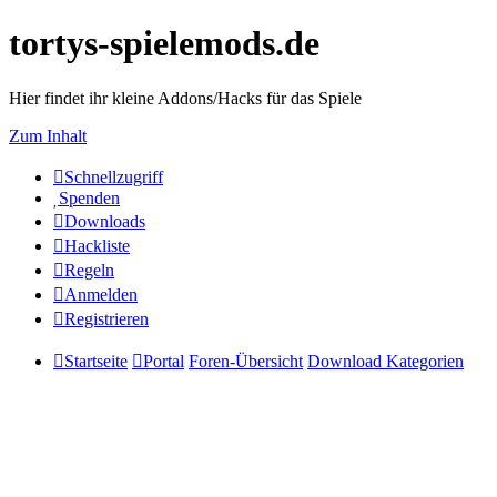
tortys-spielemods.de
Hier findet ihr kleine Addons/Hacks für das Spiele
Zum Inhalt
Schnellzugriff
Spenden
Downloads
Hackliste
Regeln
Anmelden
Registrieren
Startseite
Portal
Foren-Übersicht
Download Kategorien