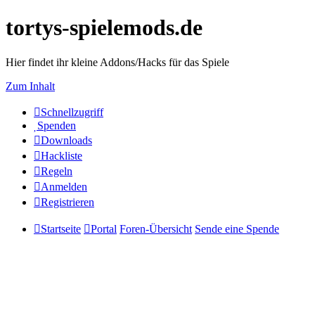
tortys-spielemods.de
Hier findet ihr kleine Addons/Hacks für das Spiele
Zum Inhalt
Schnellzugriff
Spenden
Downloads
Hackliste
Regeln
Anmelden
Registrieren
Startseite
Portal
Foren-Übersicht
Sende eine Spende