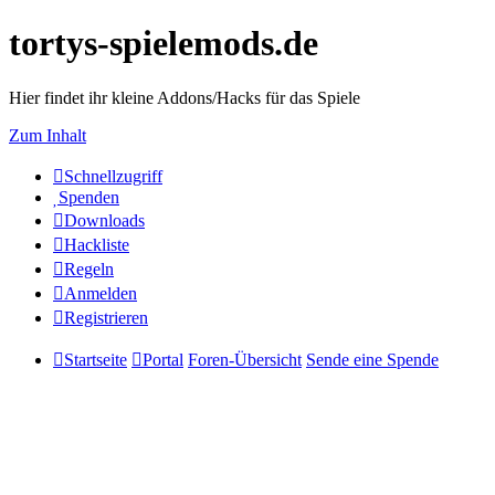
tortys-spielemods.de
Hier findet ihr kleine Addons/Hacks für das Spiele
Zum Inhalt
Schnellzugriff
Spenden
Downloads
Hackliste
Regeln
Anmelden
Registrieren
Startseite
Portal
Foren-Übersicht
Sende eine Spende