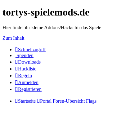
tortys-spielemods.de
Hier findet ihr kleine Addons/Hacks für das Spiele
Zum Inhalt
Schnellzugriff
Spenden
Downloads
Hackliste
Regeln
Anmelden
Registrieren
Startseite
Portal
Foren-Übersicht
Flags