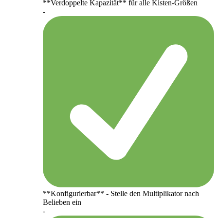
**Verdoppelte Kapazität** für alle Kisten-Größen
-
**Konfigurierbar** - Stelle den Multiplikator nach
Belieben ein
-