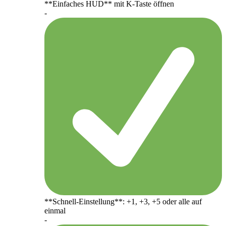
**Einfaches HUD** mit K-Taste öffnen
-
**Schnell-Einstellung**: +1, +3, +5 oder alle auf
einmal
-