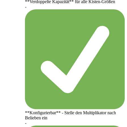
**Verdoppelte Kapazität** für alle Kisten-Größen
-
**Konfigurierbar** - Stelle den Multiplikator nach
Belieben ein
-