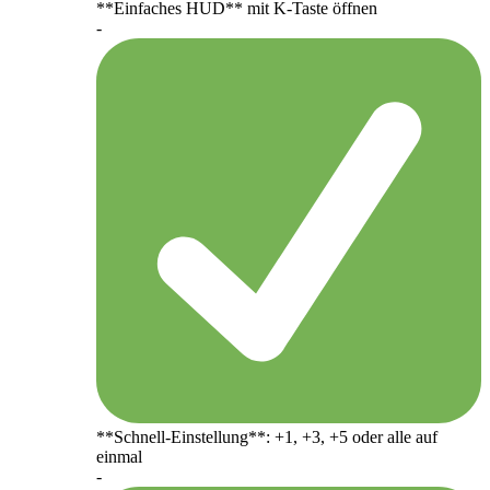
**Einfaches HUD** mit K-Taste öffnen
-
**Schnell-Einstellung**: +1, +3, +5 oder alle auf
einmal
-