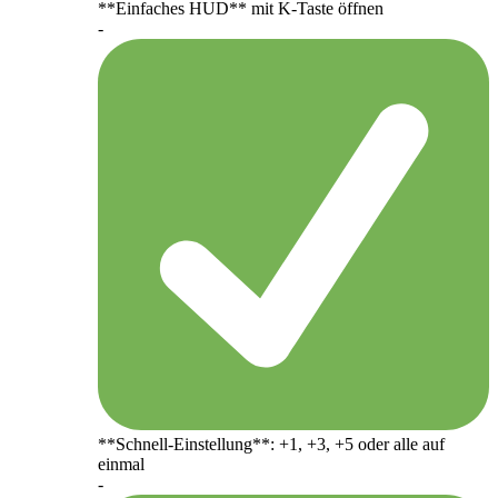
**Einfaches HUD** mit K-Taste öffnen
-
**Schnell-Einstellung**: +1, +3, +5 oder alle auf
einmal
-