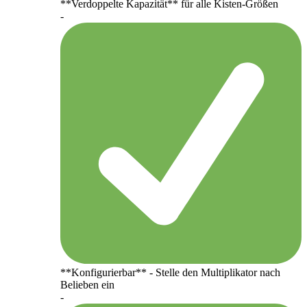
**Verdoppelte Kapazität** für alle Kisten-Größen
-
**Konfigurierbar** - Stelle den Multiplikator nach
Belieben ein
-