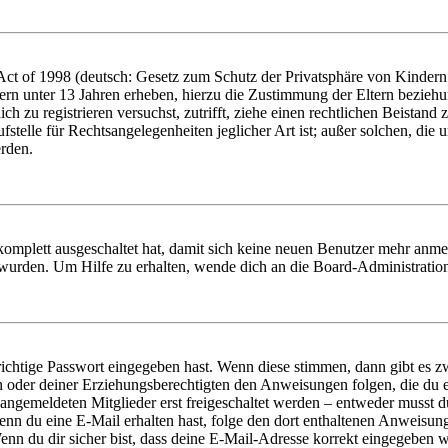
t of 1998 (deutsch: Gesetz zum Schutz der Privatsphäre von Kindern i
ern unter 13 Jahren erheben, hierzu die Zustimmung der Eltern bezieh
dich zu registrieren versuchst, zutrifft, ziehe einen rechtlichen Beista
stelle für Rechtsangelegenheiten jeglicher Art ist; außer solchen, die
erden.
 komplett ausgeschaltet hat, damit sich keine neuen Benutzer mehr anm
 wurden. Um Hilfe zu erhalten, wende dich an die Board-Administratio
richtige Passwort eingegeben hast. Wenn diese stimmen, dann gibt es
ern oder deiner Erziehungsberechtigten den Anweisungen folgen, die du e
 angemeldeten Mitglieder erst freigeschaltet werden – entweder musst du
. Wenn du eine E-Mail erhalten hast, folge den dort enthaltenen Anweis
nn du dir sicher bist, dass deine E-Mail-Adresse korrekt eingegeben w