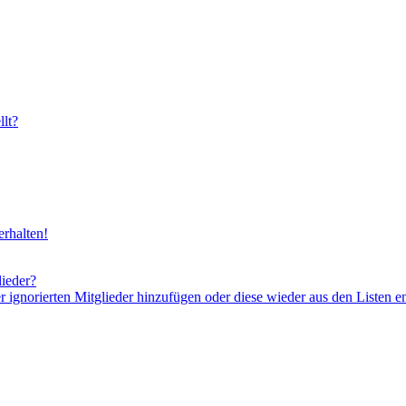
lt?
rhalten!
lieder?
er ignorierten Mitglieder hinzufügen oder diese wieder aus den Listen e