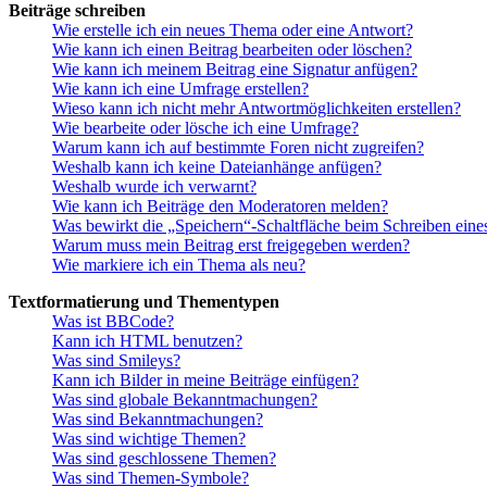
Beiträge schreiben
Wie erstelle ich ein neues Thema oder eine Antwort?
Wie kann ich einen Beitrag bearbeiten oder löschen?
Wie kann ich meinem Beitrag eine Signatur anfügen?
Wie kann ich eine Umfrage erstellen?
Wieso kann ich nicht mehr Antwortmöglichkeiten erstellen?
Wie bearbeite oder lösche ich eine Umfrage?
Warum kann ich auf bestimmte Foren nicht zugreifen?
Weshalb kann ich keine Dateianhänge anfügen?
Weshalb wurde ich verwarnt?
Wie kann ich Beiträge den Moderatoren melden?
Was bewirkt die „Speichern“-Schaltfläche beim Schreiben eine
Warum muss mein Beitrag erst freigegeben werden?
Wie markiere ich ein Thema als neu?
Textformatierung und Thementypen
Was ist BBCode?
Kann ich HTML benutzen?
Was sind Smileys?
Kann ich Bilder in meine Beiträge einfügen?
Was sind globale Bekanntmachungen?
Was sind Bekanntmachungen?
Was sind wichtige Themen?
Was sind geschlossene Themen?
Was sind Themen-Symbole?