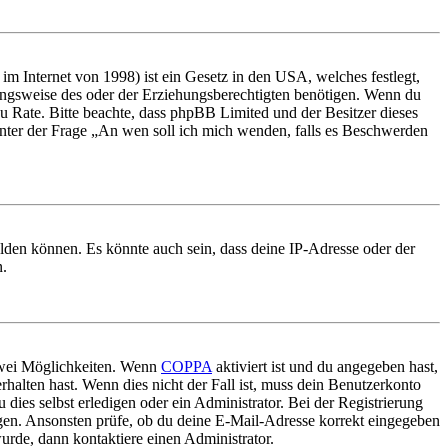
m Internet von 1998) ist ein Gesetz in den USA, welches festlegt,
ungsweise des oder der Erziehungsberechtigten benötigen. Wenn du
nd zu Rate. Bitte beachte, dass phpBB Limited und der Besitzer dieses
 unter der Frage „An wen soll ich mich wenden, falls es Beschwerden
elden können. Es könnte auch sein, dass deine IP-Adresse oder der
n.
 zwei Möglichkeiten. Wenn
COPPA
aktiviert ist und du angegeben hast,
rhalten hast. Wenn dies nicht der Fall ist, muss dein Benutzerkonto
 dies selbst erledigen oder ein Administrator. Bei der Registrierung
ungen. Ansonsten prüfe, ob du deine E-Mail-Adresse korrekt eingegeben
urde, dann kontaktiere einen Administrator.