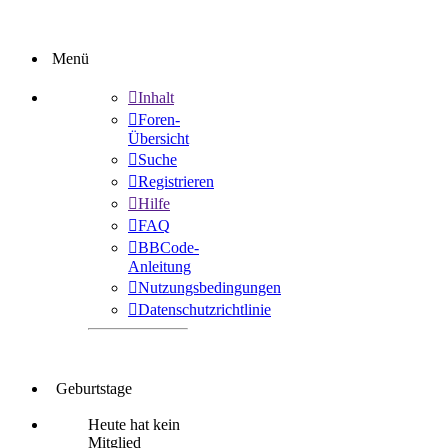
Menü
Inhalt
Foren-
Übersicht
Suche
Registrieren
Hilfe
FAQ
BBCode-
Anleitung
Nutzungsbedingungen
Datenschutzrichtlinie
Geburtstage
Heute hat kein
Mitglied