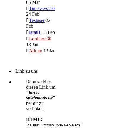
05 Mär
Tinusvsvs110
24 Feb
Testuser
22
Feb
lara81
18 Feb
Lordikon30
13 Jan
Admin
13 Jan
Link zu uns
Benutze bitte
diesen Link um
"tortys-
spielemods.de"
bei dir zu
verlinken:
HTML: