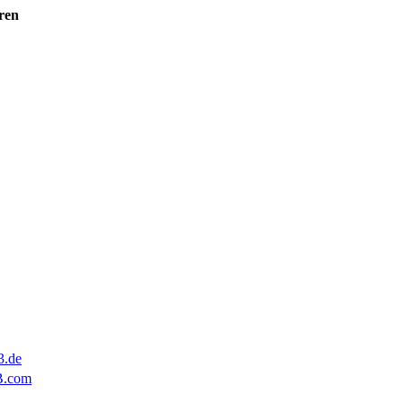
ren
3.de
B.com