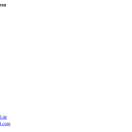
ren
3.de
B.com