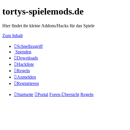
tortys-spielemods.de
Hier findet ihr kleine Addons/Hacks für das Spiele
Zum Inhalt
Schnellzugriff
Spenden
Downloads
Hackliste
Regeln
Anmelden
Registrieren
Startseite
Portal
Foren-Übersicht
Regeln