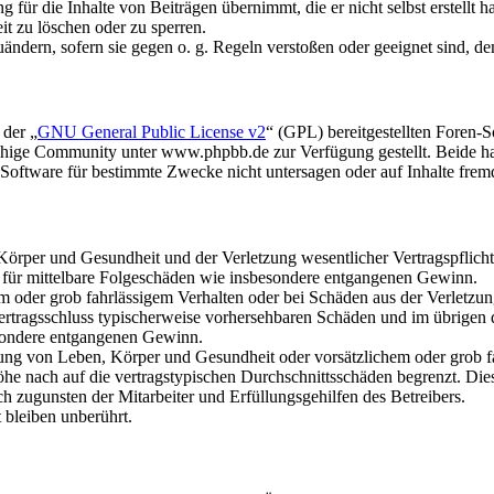
für die Inhalte von Beiträgen übernimmt, die er nicht selbst erstellt 
it zu löschen oder zu sperren.
uändern, sofern sie gegen o. g. Regeln verstoßen oder geeignet sind, 
 der „
GNU General Public License v2
“ (GPL) bereitgestellten Foren
hige Community unter www.phpbb.de zur Verfügung gestellt. Beide hab
oftware für bestimmte Zwecke nicht untersagen oder auf Inhalte frem
rper und Gesundheit und der Verletzung wesentlicher Vertragspflichten
ch für mittelbare Folgeschäden wie insbesondere entgangenen Gewinn.
em oder grob fahrlässigem Verhalten oder bei Schäden aus der Verletz
i Vertragsschluss typischerweise vorhersehbaren Schäden und im übrigen
besondere entgangenen Gewinn.
ng von Leben, Körper und Gesundheit oder vorsätzlichem oder grob fah
e nach auf die vertragstypischen Durchschnittsschäden begrenzt. Dies
h zugunsten der Mitarbeiter und Erfüllungsgehilfen des Betreibers.
bleiben unberührt.