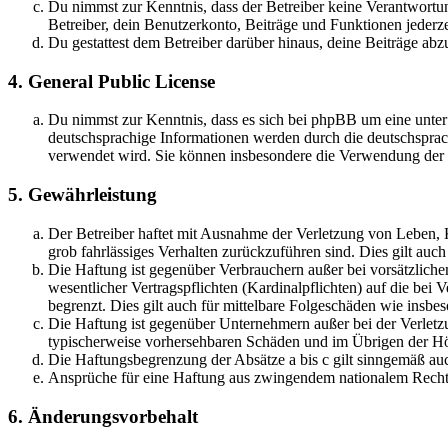
Du nimmst zur Kenntnis, dass der Betreiber keine Verantwortung 
Betreiber, dein Benutzerkonto, Beiträge und Funktionen jederze
Du gestattest dem Betreiber darüber hinaus, deine Beiträge abz
4. General Public License
Du nimmst zur Kenntnis, dass es sich bei phpBB um eine unter
deutschsprachige Informationen werden durch die deutschsprac
verwendet wird. Sie können insbesondere die Verwendung der S
5. Gewährleistung
Der Betreiber haftet mit Ausnahme der Verletzung von Leben, Kö
grob fahrlässiges Verhalten zurückzuführen sind. Dies gilt au
Die Haftung ist gegenüber Verbrauchern außer bei vorsätzlich
wesentlicher Vertragspflichten (Kardinalpflichten) auf die be
begrenzt. Dies gilt auch für mittelbare Folgeschäden wie ins
Die Haftung ist gegenüber Unternehmern außer bei der Verletzu
typischerweise vorhersehbaren Schäden und im Übrigen der Höh
Die Haftungsbegrenzung der Absätze a bis c gilt sinngemäß auc
Ansprüche für eine Haftung aus zwingendem nationalem Recht 
6. Änderungsvorbehalt