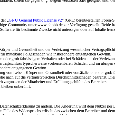
uändern, sofern sie gegen o. g. Regeln verstoßen oder geeignet sind, 
 der „
GNU General Public License v2
“ (GPL) bereitgestellten Foren
hige Community unter www.phpbb.de zur Verfügung gestellt. Beide hab
oftware für bestimmte Zwecke nicht untersagen oder auf Inhalte frem
rper und Gesundheit und der Verletzung wesentlicher Vertragspflichten
ch für mittelbare Folgeschäden wie insbesondere entgangenen Gewinn.
em oder grob fahrlässigem Verhalten oder bei Schäden aus der Verletz
i Vertragsschluss typischerweise vorhersehbaren Schäden und im übrigen
besondere entgangenen Gewinn.
ng von Leben, Körper und Gesundheit oder vorsätzlichem oder grob fah
e nach auf die vertragstypischen Durchschnittsschäden begrenzt. Dies
h zugunsten der Mitarbeiter und Erfüllungsgehilfen des Betreibers.
bleiben unberührt.
e Datenschutzerklärung zu ändern. Die Änderung wird dem Nutzer per E-
m Falle des Widerspruchs erlischt das zwischen dem Betreiber und dem 