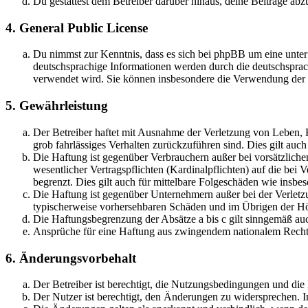
Du gestattest dem Betreiber darüber hinaus, deine Beiträge abz
4. General Public License
Du nimmst zur Kenntnis, dass es sich bei phpBB um eine unter
deutschsprachige Informationen werden durch die deutschsprac
verwendet wird. Sie können insbesondere die Verwendung der S
5. Gewährleistung
Der Betreiber haftet mit Ausnahme der Verletzung von Leben, Kö
grob fahrlässiges Verhalten zurückzuführen sind. Dies gilt au
Die Haftung ist gegenüber Verbrauchern außer bei vorsätzlich
wesentlicher Vertragspflichten (Kardinalpflichten) auf die be
begrenzt. Dies gilt auch für mittelbare Folgeschäden wie ins
Die Haftung ist gegenüber Unternehmern außer bei der Verletzu
typischerweise vorhersehbaren Schäden und im Übrigen der Höh
Die Haftungsbegrenzung der Absätze a bis c gilt sinngemäß auc
Ansprüche für eine Haftung aus zwingendem nationalem Recht 
6. Änderungsvorbehalt
Der Betreiber ist berechtigt, die Nutzungsbedingungen und di
Der Nutzer ist berechtigt, den Änderungen zu widersprechen. I